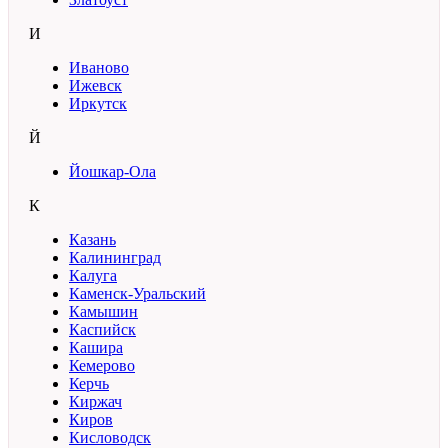
И
Иваново
Ижевск
Иркутск
Й
Йошкар-Ола
К
Казань
Калининград
Калуга
Каменск-Уральский
Камышин
Каспийск
Кашира
Кемерово
Керчь
Киржач
Киров
Кисловодск