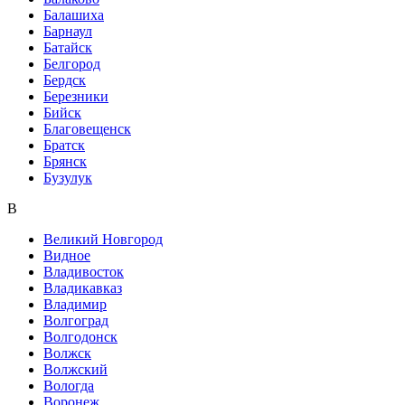
Балашиха
Барнаул
Батайск
Белгород
Бердск
Березники
Бийск
Благовещенск
Братск
Брянск
Бузулук
В
Великий Новгород
Видное
Владивосток
Владикавказ
Владимир
Волгоград
Волгодонск
Волжск
Волжский
Вологда
Воронеж