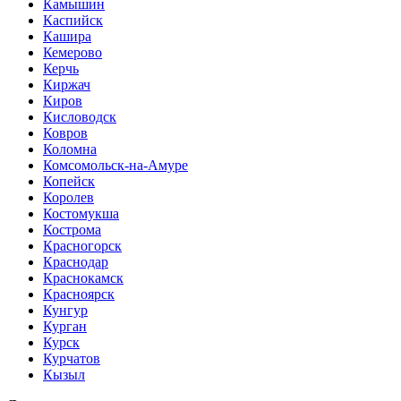
Камышин
Каспийск
Кашира
Кемерово
Керчь
Киржач
Киров
Кисловодск
Ковров
Коломна
Комсомольск-на-Амуре
Копейск
Королев
Костомукша
Кострома
Красногорск
Краснодар
Краснокамск
Красноярск
Кунгур
Курган
Курск
Курчатов
Кызыл