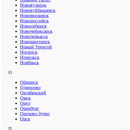
Новокузнецк
Новокуйбышевск
Новомосковск
Новороссийск
Новосибирск
Новочебоксарск
Новочеркасск
Новошахтинск
Новый Уренгой
Ногинск
Норильск
Ноябрьск
О
Обнинск
Одинцово
Октябрьский
Омск
Орел
Оренбург
Орехово-Зуево
Орск
П