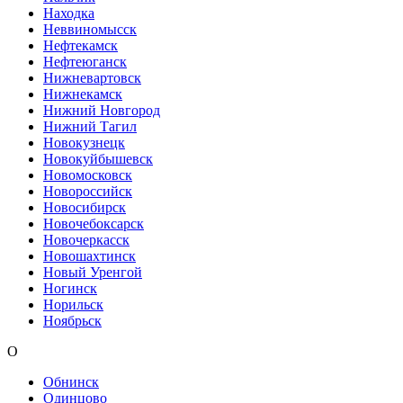
Находка
Неввиномысск
Нефтекамск
Нефтеюганск
Нижневартовск
Нижнекамск
Нижний Новгород
Нижний Тагил
Новокузнецк
Новокуйбышевск
Новомосковск
Новороссийск
Новосибирск
Новочебоксарск
Новочеркасск
Новошахтинск
Новый Уренгой
Ногинск
Норильск
Ноябрьск
О
Обнинск
Одинцово