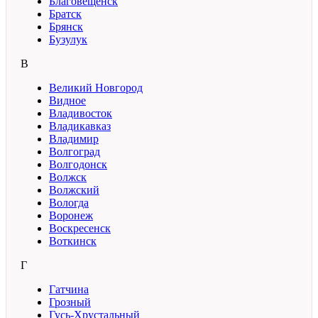
Благовещенск
Братск
Брянск
Бузулук
В
Великий Новгород
Видное
Владивосток
Владикавказ
Владимир
Волгоград
Волгодонск
Волжск
Волжский
Вологда
Воронеж
Воскресенск
Воткинск
Г
Гатчина
Грозный
Гусь-Хрустальный