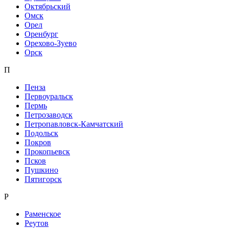
Октябрьский
Омск
Орел
Оренбург
Орехово-Зуево
Орск
П
Пенза
Первоуральск
Пермь
Петрозаводск
Петропавловск-Камчатский
Подольск
Покров
Прокопьевск
Псков
Пушкино
Пятигорск
Р
Раменское
Реутов