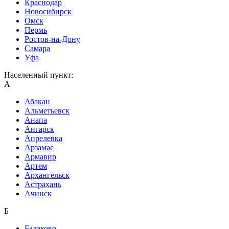
Краснодар
Новосибирск
Омск
Пермь
Ростов-на-Дону
Самара
Уфа
Населенный пункт:
А
Абакан
Альметьевск
Анапа
Ангарск
Апрелевка
Арзамас
Армавир
Артем
Архангельск
Астрахань
Ачинск
Б
Балаково