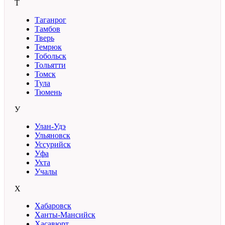
Т
Таганрог
Тамбов
Тверь
Темрюк
Тобольск
Тольятти
Томск
Тула
Тюмень
У
Улан-Удэ
Ульяновск
Уссурийск
Уфа
Ухта
Учалы
Х
Хабаровск
Ханты-Мансийск
Хасавюрт