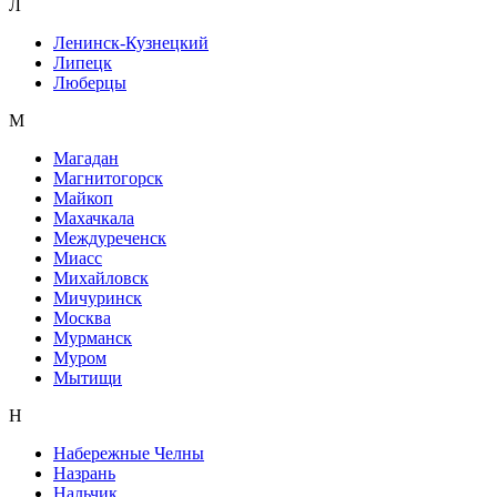
Л
Ленинск-Кузнецкий
Липецк
Люберцы
М
Магадан
Магнитогорск
Майкоп
Махачкала
Междуреченск
Миасс
Михайловск
Мичуринск
Москва
Мурманск
Муром
Мытищи
Н
Набережные Челны
Назрань
Нальчик