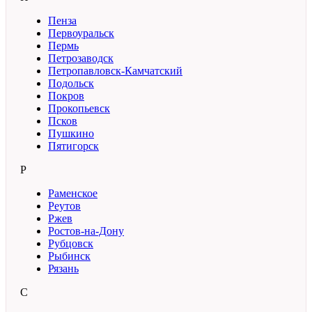
Пенза
Первоуральск
Пермь
Петрозаводск
Петропавловск-Камчатский
Подольск
Покров
Прокопьевск
Псков
Пушкино
Пятигорск
Р
Раменское
Реутов
Ржев
Ростов-на-Дону
Рубцовск
Рыбинск
Рязань
С