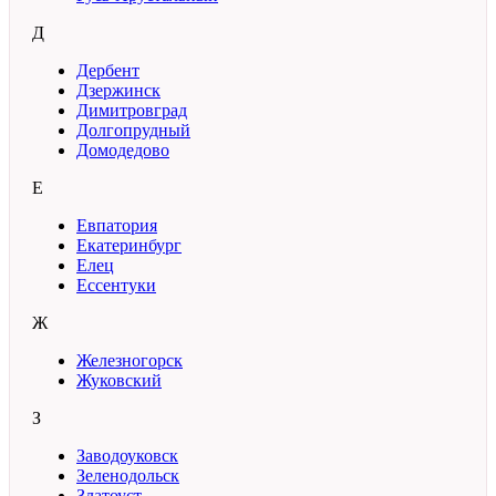
Д
Дербент
Дзержинск
Димитровград
Долгопрудный
Домодедово
Е
Евпатория
Екатеринбург
Елец
Ессентуки
Ж
Железногорск
Жуковский
З
Заводоуковск
Зеленодольск
Златоуст