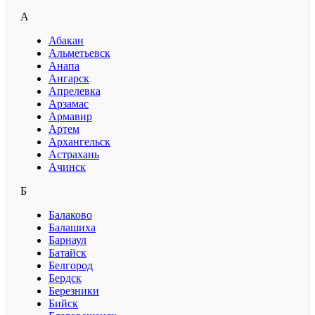
А
Абакан
Альметьевск
Анапа
Ангарск
Апрелевка
Арзамас
Армавир
Артем
Архангельск
Астрахань
Ачинск
Б
Балаково
Балашиха
Барнаул
Батайск
Белгород
Бердск
Березники
Бийск