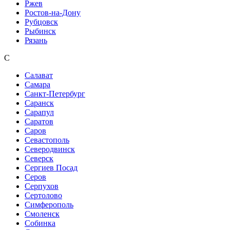
Ржев
Ростов-на-Дону
Рубцовск
Рыбинск
Рязань
С
Салават
Самара
Санкт-Петербург
Саранск
Сарапул
Саратов
Саров
Севастополь
Северодвинск
Северск
Сергиев Посад
Серов
Серпухов
Сертолово
Симферополь
Смоленск
Собинка