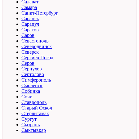
Салават
Самара
Санкт-Петербург
Саранск
Сарапул
Саратов
Саров
Севастополь
Северодвинск
Северск
Сергиев Посад
Серов
Серпухов
Сертолово
Симферополь
Смоленск
Собинка
Сочи
Ставрополь
Старый Оскол
Стерлитамак
Сургут
Сызрань
Сыктывкар