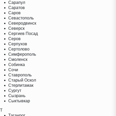
Сарапул
Саратов
Саров
Севастополь
Северодвинск
Северск
Сергиев Посад
Серов
Серпухов
Сертолово
Симферополь
Смоленск
Собинка
Сочи
Ставрополь
Старый Оскол
Стерлитамак
Сургут
Сызрань
Сыктывкар
Т
Таганрог