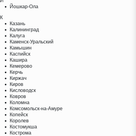
Й
Йошкар-Ола
К
Казань
Калининград
Калуга
Каменск-Уральский
Камышин
Каспийск
Кашира
Кемерово
Керчь
Киржач
Киров
Кисловодск
Ковров
Коломна
Комсомольск-на-Амуре
Копейск
Королев
Костомукша
Кострома